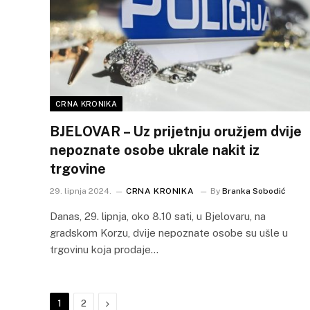
CRNA KRONIKA
BJELOVAR – Uz prijetnju oružjem dvije
nepoznate osobe ukrale nakit iz
trgovine
29. lipnja 2024.
CRNA KRONIKA
By
Branka Sobodić
Danas, 29. lipnja, oko 8.10 sati, u Bjelovaru, na
gradskom Korzu, dvije nepoznate osobe su ušle u
trgovinu koja prodaje…
Next
1
2