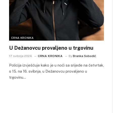
CRNA KRONIKA
U Dežanovcu provaljeno u trgovinu
17. svibnja 2024.
CRNA KRONIKA
By
Branka Sobodić
Policija izvješćuje kako je u noći sa srijede na četvrtak,
s 15. na 16. svibnja, u Dežanovcu provaljeno u
trgovinu…