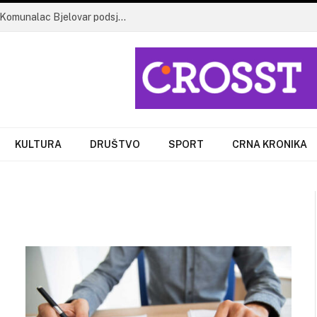
Biootpad nije otpad, već vrijedan resurs: Komunalac Bjelovar podsjeća što odložiti u smeđi spremnik
KULTURA
DRUŠTVO
SPORT
CRNA KRONIKA