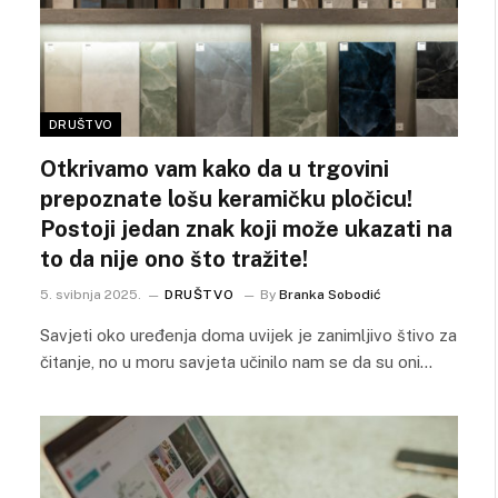
DRUŠTVO
Otkrivamo vam kako da u trgovini
prepoznate lošu keramičku pločicu!
Postoji jedan znak koji može ukazati na
to da nije ono što tražite!
5. svibnja 2025.
DRUŠTVO
By
Branka Sobodić
Savjeti oko uređenja doma uvijek je zanimljivo štivo za
čitanje, no u moru savjeta učinilo nam se da su oni…