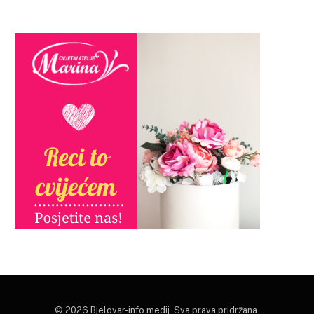
© 2026 Bjelovar-info medij. Sva prava pridržana.