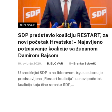
BJELOVAR
SDP predstavio koaliciju RESTART, za
novi početak Hrvatske! – Najavljeno
potpisivanje koalicije sa županom
Damirom Bajsom
10. svibnja 2020.
BJELOVAR
By
Branka Sobodić
U središnjici SDP-a na Iblerovom trgu u subotu je
predstavljena „Restart koalicija“ za novi početak,
koalicija koju čine stranke SDP,…