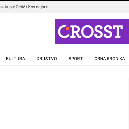
Bjelovarski policajci osvojili zlato na Kajak kupu: Oršić i Kos najbrži među mješovitim posadama!
KULTURA
DRUŠTVO
SPORT
CRNA KRONIKA