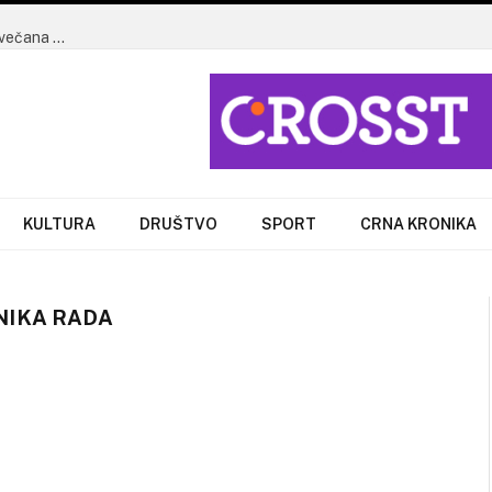
Nova Rača priprema proslavu Velike Gospe: Trodnevnica, svečana misna slavlja i dolazak kardinala Ernesta Simonija
KULTURA
DRUŠTVO
SPORT
CRNA KRONIKA
IKA RADA