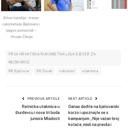
Silvio Ivandija – trener
rukometaša Bjelovara i
njegov pomoćnik –
Hrvoje Cikoja
PRVA HRVATSKA RUKOMETNA LIGA SJEVER ZA
MUŠKARCE
RK Bjelovar
RK Sisak
rukomet
utakmica
PREVIOUS ARTICLE
NEXT ARTICLE
Ratnička utakmica u
Danas dođite na bjelovarski
Đurđevcu i nova tri boda
korzo i upoznajte se s
juniora Mladosti
kampanjom „Nije važan broj
kotača, misli na pravila i