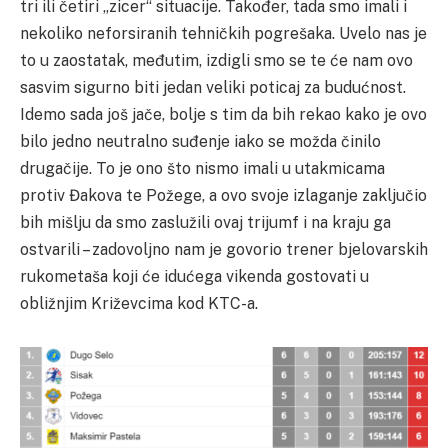
tri ili četiri „zicer“ situacije. Također, tada smo imali i
nekoliko neforsiranih tehničkih pogrešaka. Uvelo nas je
to u zaostatak, međutim, izdigli smo se te će nam ovo
sasvim sigurno biti jedan veliki poticaj za budućnost.
Idemo sada još jače, bolje s tim da bih rekao kako je ovo
bilo jedno neutralno suđenje iako se možda činilo
drugačije. To je ono što nismo imali u utakmicama
protiv Đakova te Požege, a ovo svoje izlaganje zaključio
bih mišlju da smo zaslužili ovaj trijumf i na kraju ga
ostvarili – zadovoljno nam je govorio trener bjelovarskih
rukometaša koji će idućega vikenda gostovati u
obližnjim Križevcima kod KTC-a.