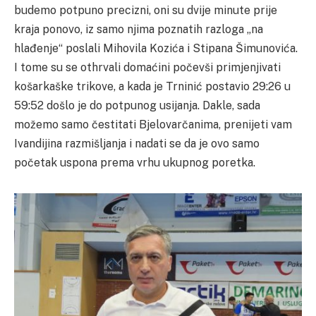
budemo potpuno precizni, oni su dvije minute prije
kraja ponovo, iz samo njima poznatih razloga „na
hlađenje“ poslali Mihovila Kozića i Stipana Šimunovića.
I tome su se othrvali domaćini počevši primjenjivati
košarkaške trikove, a kada je Trninić postavio 29:26 u
59:52 došlo je do potpunog usijanja. Dakle, sada
možemo samo čestitati Bjelovarčanima, prenijeti vam
Ivandijina razmišljanja i nadati se da je ovo samo
početak uspona prema vrhu ukupnog poretka.