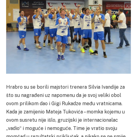
Hrabro su se borili majstori trenera Silvia Ivandije za
što su nagrađeni uz napomenu da je svoj veliki obol
ovom prilikom dao i Gigi Rukadze među vratnicama.
Kada je zamijenio Mateja Tukovića – momka kojemu u
ovom susretu nije išlo, gruzijski je internacionalac
„vadio“ i moguće i nemoguće. Time je vratio svoju
momčad u rezultatski priključak, a nikako se ne smije