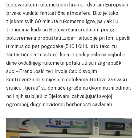
bjelovarskom rukometnom hramu – dvorani Europskih
prvaka vladala fantastična atmosfera. Bilo je tako
tijekom svih 60 minuta rukometne igre, pa čak i u
trenucima kada su Bjelovarčani sredinom prvog
poluvremena propuštali „zicer“ situacije pritom upavši
u minus od pet pogodaka (5:10 i 6:11). Isto tako, tu
fantastičnu atmosferu, koja je podsjećala na najbolje
dane ovdašnjeg rukometa potaknuli su i zagrebački
suci – Frano Josić te Hrvoje Čačić svojim
kontroverznim, smiješnim odlukama. Gotovo za svaku
sitnicu „tjerali“ su domaće igrače na dvominutni odmor,
no i njih su bijeli iz Bjelovara, zahvaljujući svojoj
ogromnoj, dugo neviđenoj borbenosti savladali.