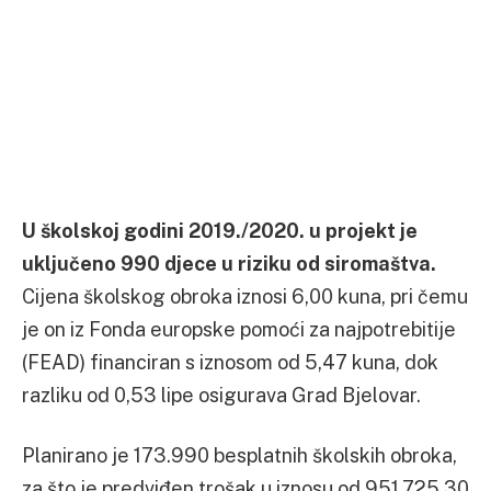
U školskoj godini 2019./2020. u projekt je
uključeno 990 djece u riziku od siromaštva.
Cijena školskog obroka iznosi 6,00 kuna, pri čemu
je on iz Fonda europske pomoći za najpotrebitije
(FEAD) financiran s iznosom od 5,47 kuna, dok
razliku od 0,53 lipe osigurava Grad Bjelovar.
Planirano je 173.990 besplatnih školskih obroka,
za što je predviđen trošak u iznosu od 951.725,30