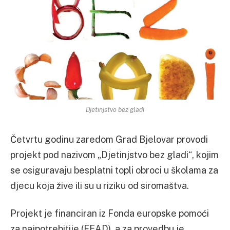
Djetinjstvo bez gladi
Četvrtu godinu zaredom Grad Bjelovar provodi
projekt pod nazivom „Djetinjstvo bez gladi“, kojim
se osiguravaju besplatni topli obroci u školama za
djecu koja žive ili su u riziku od siromaštva.
Projekt je financiran iz Fonda europske pomoći
za najpotrebitije (FEAD), a za provedbu je