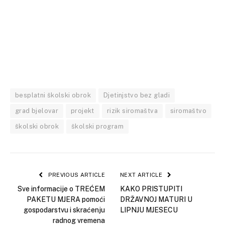
besplatni školski obrok
Djetinjstvo bez gladi
grad bjelovar
projekt
rizik siromaštva
siromaštvo
školski obrok
školski program
PREVIOUS ARTICLE
NEXT ARTICLE
Sve informacije o TREĆEM
KAKO PRISTUPITI
PAKETU MJERA pomoći
DRŽAVNOJ MATURI U
gospodarstvu i skraćenju
LIPNJU MJESECU
radnog vremena