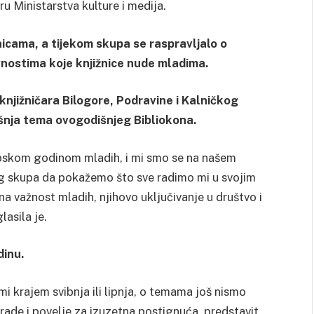
u Ministarstva kulture i medija.
icama, a tijekom skupa se raspravljalo o
ivnostima koje knjižnice nude mladima.
njižničara Bilogore, Podravine i Kalničkog
išnja tema ovogodišnjeg Bibliokona.
opskom godinom mladih, i mi smo se na našem
vog skupa da pokažemo što sve radimo mi u svojim
na važnost mladih, njihovo uključivanje u društvo i
lasila je.
dinu.
i krajem svibnja ili lipnja, o temama još nismo
rade i povelje za izuzetna postignuća, predstavit