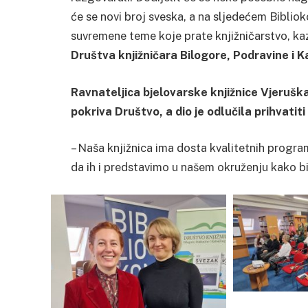
će se novi broj sveska, a na sljedećem Bibliok
suvremene teme koje prate knjižničarstvo, ka
Društva knjižničara Bilogore, Podravine i K
Ravnateljica bjelovarske knjižnice Vjeruška
pokriva Društvo, a dio je odlučila prihvatiti
– Naša knjižnica ima dosta kvalitetnih program
da ih i predstavimo u našem okruženju kako bi 