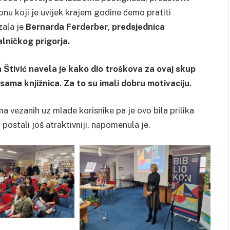
onu koji je uvijek krajem godine ćemo pratiti
zala je
Bernarda Ferderber, predsjednica
alničkog prigorja.
 Štivić navela je kako dio troškova za ovaj skup
 sama knjižnica. Za to su imali dobru motivaciju.
a vezanih uz mlade korisnike pa je ovo bila prilika
postali još atraktivniji, napomenula je.