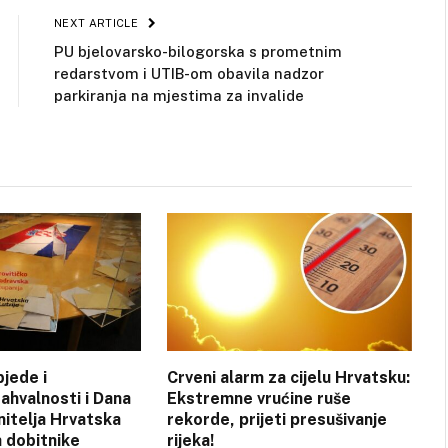
NEXT ARTICLE
PU bjelovarsko-bilogorska s prometnim
redarstvom i UTIB-om obavila nadzor
parkiranja na mjestima za invalide
jede i
Crveni alarm za cijelu Hrvatsku:
ahvalnosti i Dana
Ekstremne vrućine ruše
nitelja Hrvatska
rekorde, prijeti presušivanje
a dobitnike
rijeka!