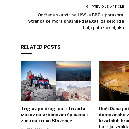
PREVIOUS ARTICLE
Održana skupština HSS-a BBŽ s porukom:
Stranka se mora snažnije zalagati za selo i za
bolji položaj seljaka
RELATED
POSTS
Triglav po drugi put: Tri auta,
Uoči Dana pob
izazov na Vrbanovim špicama i
domovinske z
zora na krovu Slovenije!
hrvatskih bra
Lutrija izvukl