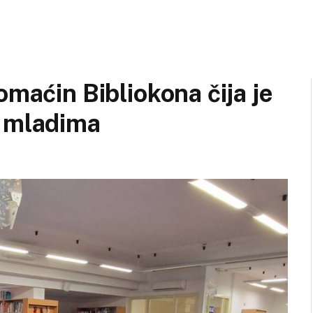
omaćin Bibliokona čija je
s mladima