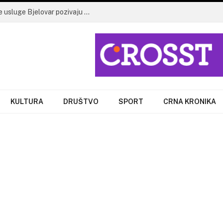
Suša pritišće daruvarsko područje: Vodne usluge Bjelovar pozivaju na racionalnu potrošnju vode
KULTURA
DRUŠTVO
SPORT
CRNA KRONIKA