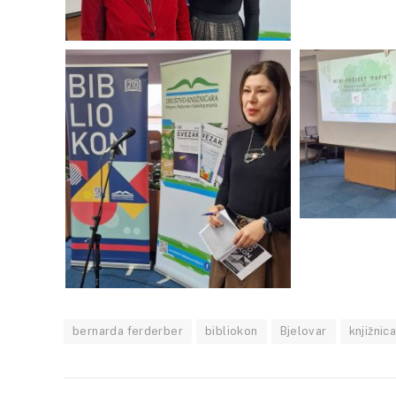
bernarda ferderber
bibliokon
Bjelovar
knjižnic