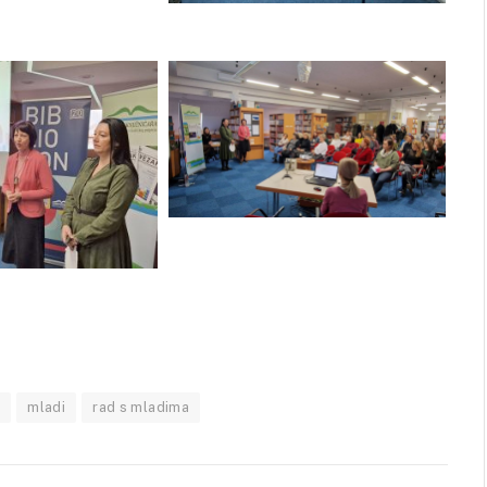
a
mladi
rad s mladima