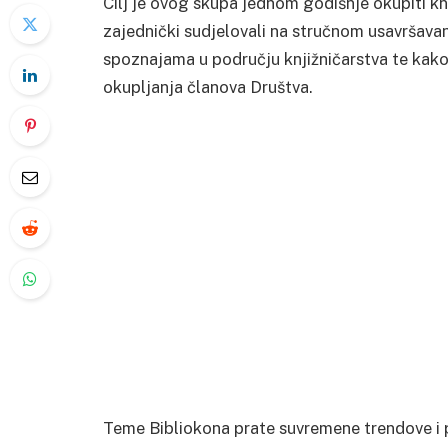
Cilj je ovog skupa jednom godišnje okupiti knji
zajednički sudjelovali na stručnom usavršava
spoznajama u području knjižničarstva te kako
okupljanja članova Društva.
Teme Bibliokona prate suvremene trendove i p