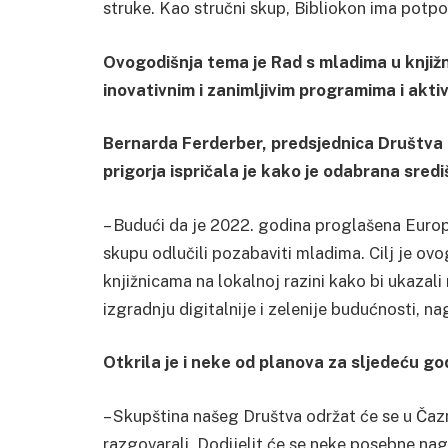
struke. Kao stručni skup, Bibliokon ima potpor
Ovogodišnja tema je Rad s mladima u knjižn
inovativnim i zanimljivim programima i akt
Bernarda Ferderber, predsjednica Društva k
prigorja ispričala je kako je odabrana sred
– Budući da je 2022. godina proglašena Eur
skupu odlučili pozabaviti mladima. Cilj je o
knjižnicama na lokalnoj razini kako bi ukazali 
izgradnju digitalnije i zelenije budućnosti, nag
Otkrila je i neke od planova za sljedeću go
– Skupština našeg Društva održat će se u Čazm
razgovarali. Dodijelit će se neke posebne nag