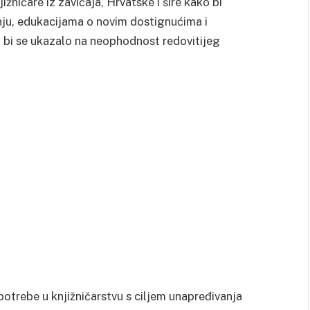
žničare iz zavičaja, Hrvatske i šire kako bi
nju, edukacijama o novim dostignućima i
 bi se ukazalo na neophodnost redovitijeg
otrebe u knjižničarstvu s ciljem unapređivanja